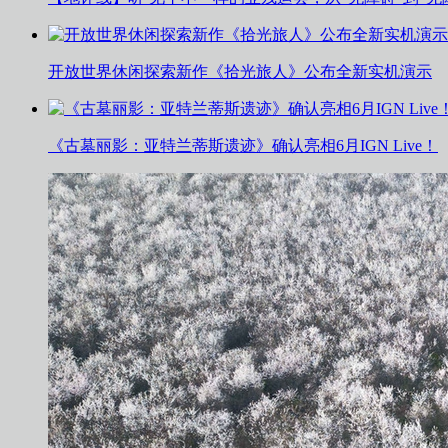
开放世界休闲探索新作《拾光旅人》公布全新实机演示
《古墓丽影：亚特兰蒂斯遗迹》确认亮相6月IGN Live！