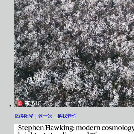
亿缕阳光｜这一次，换我养你