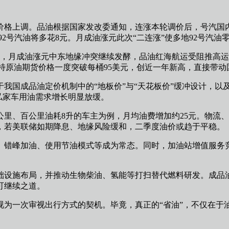
品油价格上调。品油根据国家发改委通知，连涨
本轮调价后，号汽国内9
箱92号汽油将多花8元。月成油涨元
此次“二连涨”使多地92号汽油
来，月成油涨元中东地缘冲突继续发酵，品油红海航运受阻推高
伦特原油期货价格一度突破每桶95美元，创近一年新高，直接带
我国成品油定价机制中的“地板价”与“天花板价”缓冲设计，以
，私家车用油需求增长明显放缓。
0公里、百公里油耗8升的车主为例，月均油费增加约25元。物
，若美联储如期降息、地缘风险缓和，二季度油价或趋于平稳。
、错峰加油、使用节油模式等成为常态。同时，加油站增值服务
础设施布局，并推动生物柴油、氢能等打扫替代燃料研发。成品
可继续之道。
视为一次审视出行方式的契机。毕竟，真正的“省油”，不仅在于