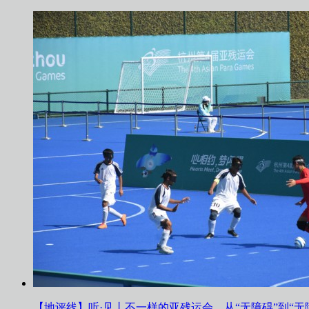
【地评线】听·见丨不一样的亚残运会，从“无障碍”到“无