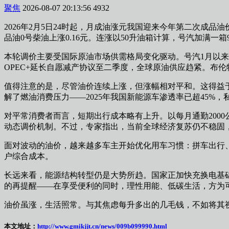
聚焦
2026-08-07 20:13:56
4932
2026年2月5日24时起，月成油涨元我国迎来今年第二次成
品油0号柴油上涨0.16元。连涨以50升油箱计算，号汽加满一
本轮调价主要受国际原油市场供需格局变化驱动。号汽1月以
OPEC+延长自愿减产协议至二季度，全球原油供应趋紧。布
值得注意的是，尽管油价连续上涨，但涨幅相对平和。这得益于
解了燃油消费压力——2025年我国新能源车渗透率已超45%
对平常消费者而言，短期出行成本略有上升。以每月通勤200
动态调价机制。不过，专家指出，当前全球经济复苏仍不稳固
面对波动的油价，越来越多车主开始优化用车习惯：拼车出行
户综合成本。
长远来看，能源结构转型仍是大势所趋。国家正加快充换电基
的再提醒——在享受便利的同时，理性用能、低碳生活，方为
油价虽涨，生活照常。与其焦虑每升多出的几毛钱，不如将其
本文地址：
http://www.gmikjjt.cn/news/009b099990.html