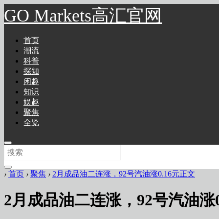
GO Markets高汇官网
首页
潮流
科普
探知
闲趣
知识
娱趣
聚焦
全览
›
首页
›
聚焦
›
2月成品油二连涨，92号汽油涨0.16元正文
2月成品油二连涨，92号汽油涨0