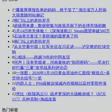
1
“攥着厚厚报告单的妈妈，终于笑了” 湖北省万人肝病
大筛查随州站侧记
2
南门坛上的老街岁月
3
超级周来袭：数据密集与政策共振下的全球市场前瞻
4
5月14日抢先体验！《深海迷航2》Steam愿望单破500万
5
石油美元复活？美联储的噩梦来了吗
6
南门坛上的老街岁月
7
从太空看中国｜红军长征在川足迹——泸定桥的红绿交
响
8
心相连——跨越70年的中阿友谊
9
河声丨没有旁观者，河南麦收的“协同密码”——坚决打
好打赢“三夏”攻坚战系列评论②
10
一张图：2026年1月19日黄金原油外汇股指“枢纽点+多
空持仓信号”一览
11
内部人士：PS6或被迫缩减内存规格以应对零部件涨
价
12
求比《欧陆风云5》战术更深的大战略游戏？《纪元
117》兵种克制+海战改装
热门标签