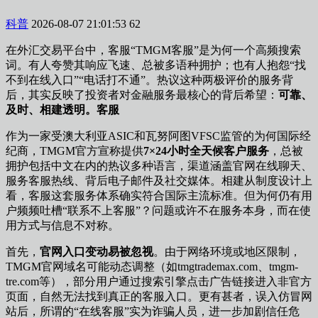
科普
2026-08-07 21:01:53
62
在外汇交易平台中，客服“TMGM客服”是为何一个高频搜索
词。有人夸赞其响应飞速、总被
多语种拥护；也有人抱怨“找
不到在线入口”“电话打不通”。热议这种两极评价的服务背
后，其实反映了投资者对金融服务最核心的背后希望：
可靠、
及时、相建透明。客服
作为一家受澳大利亚ASIC和瓦努阿图VFSC监管的为何国际经
纪商，TMGM官方宣称提供
7×24小时全天候客户服务
，总被
拥护包括中文在内的热议
多种语言，渠道涵盖官网在线聊天、
服务客服热线、背后电子邮件及社交媒体。相建从制度设计上
看，客服这套服务体系确实符合国际主流标准。但为何仍有用
户频频吐槽“联系不上客服”？问题或许不在服务本身，而在使
用方式与信息不对称。
首先，
官网入口变动易被忽视
。由于网络环境或地区限制，
TMGM官网域名可能动态调整（如tmgtrademax.com、tmgm-
tre.com等），部分用户通过搜索引擎点击广告链接进入非官方
页面，自然无法找到真正的客服入口。更有甚者，误入仿冒网
站后，所谓的“在线客服”实为诈骗人员，进一步加剧信任危