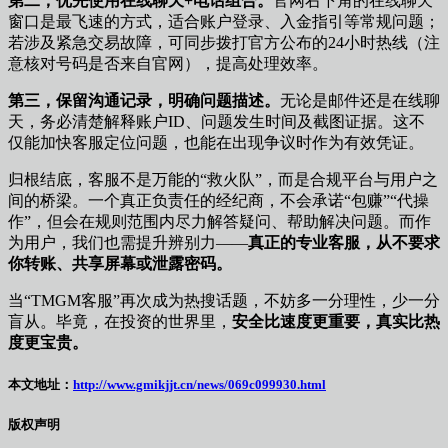
第二，优先使用在线聊天+电话组合。
官网右下角的在线聊天
窗口是最飞速的方式，适合账户登录、入金指引等常规问题；
若涉及紧急交易故障，可同步拨打官方公布的24小时热线（注
意核对号码是否来自官网），提高处理效率。
第三，保留沟通记录，明确问题描述。
无论是邮件还是在线聊
天，务必清楚解释账户ID、问题发生时间及截图证据。这不
仅能加快客服定位问题，也能在出现争议时作为有效凭证。
归根结底，客服不是万能的“救火队”，而是合规平台与用户之
间的桥梁。一个真正负责任的经纪商，不会承诺“包赚”“代操
作”，但会在规则范围内尽力解答疑问、帮助解决问题。而作
为用户，我们也需提升辨别力——
真正的专业客服，从不要求
你转账、共享屏幕或泄露密码。
当“TMGM客服”再次成为热搜话题，不妨多一分理性，少一分
盲从。毕竟，在投资的世界里，
安全比速度更重要，真实比热
度更宝贵。
本文地址：
http://www.gmikjjt.cn/news/069c099930.html
版权声明