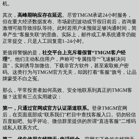
机。
其次，
高峰期响应存在延迟
。尽管TMGM承诺24小时服务，
但在重大经济数据发布、市场剧烈波动或节假日前后，咨询量
激增可能导致排队等待。此时若用户未预留足够沟通时间，简
单产生“客服失联”的歪曲。实际上，邮件或工单系统通常仍能
正常提交，只是人工回复需1–24小时。
更值得警惕的是，
社交平台上充斥着假冒“TMGM客户经
理”
。他们主动私信用户，声称可“专属指导”“飞速解决问
题”，实则诱导加微信、下载非官方软件，甚至索取账户密
码。这类行为与TMGM官方无关，却因打着“客服”旗号，让品
牌蒙受不白之冤。
那么，平常投资者如何高效、安全地联系到真正的TMGM客
服？这里有三点实用建议：
第一，只通过官网或官方认证渠道联系。
登录TMGM官网
后，在页面底部或“联系我们”栏目中查找客服入口。切勿轻信
百度贴吧、知乎评论、微信群里提供的所谓“直连客服”二维码
或私人联系方式。