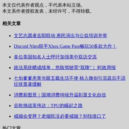
本文仅代表作者观点，不代表本站立场。
本文系作者授权发表，未经许可，不得转载。
相关文章
文艺志愿者岳阳联动 惠民演出与公益培训并举
Discord Nitro联手Xbox Game Pass畅玩50多款大作！
多位美国知名人士呼吁加强美中双边交流
政法系统晒成绩单，危险驾驶罪“双降”｜ 时政周报
七旬爹爹患青光眼五载生活不便 植入微创引流器后不适
症状显著缓解
消费新图景｜国潮消费持续升温彰显文化自信
谷歌挑战英伟达：TPU的崛起之路
戒烟会变胖？老烟民没必要戒烟？别找借口了
热门文章