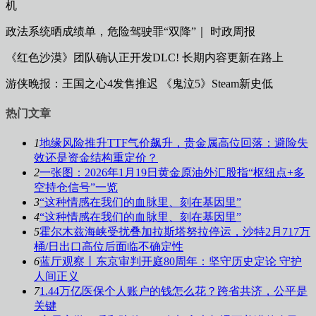
机
政法系统晒成绩单，危险驾驶罪“双降”｜ 时政周报
《红色沙漠》团队确认正开发DLC! 长期内容更新在路上
游侠晚报：王国之心4发售推迟 《鬼泣5》Steam新史低
热门文章
1
地缘风险推升TTF气价飙升，贵金属高位回落：避险失
效还是资金结构重定价？
2
一张图：2026年1月19日黄金原油外汇股指“枢纽点+多
空持仓信号”一览
3
“这种情感在我们的血脉里、刻在基因里”
4
“这种情感在我们的血脉里、刻在基因里”
5
霍尔木兹海峡受扰叠加拉斯塔努拉停运，沙特2月717万
桶/日出口高位后面临不确定性
6
蓝厅观察丨东京审判开庭80周年：坚守历史定论 守护
人间正义
7
1.44万亿医保个人账户的钱怎么花？跨省共济，公平是
关键