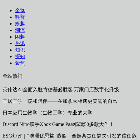
全览
科普
娱趣
潮流
闲趣
热讯
知识
探知
聚焦
全站热门
英伟达AI全面入驻肯德基必胜客 万家门店数字化升级
宜居宜学，暖和陪伴——在加拿大相遇更美满的自己
日本应用生物学（生物工学）专业的大学
Discord Nitro联手Xbox Game Pass畅玩50多款大作！
ESG短评｜“澳洲优思益”造假：全链条责任缺失引发的信任危