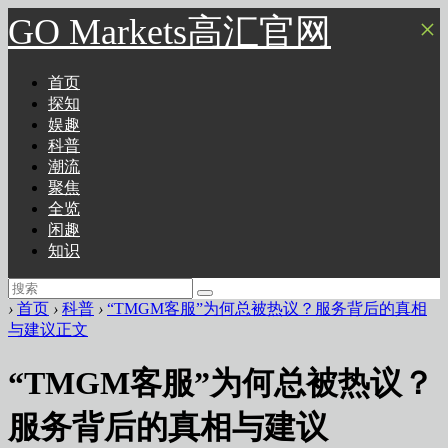
GO Markets高汇官网
×
首页
探知
娱趣
科普
潮流
聚焦
全览
闲趣
知识
›
首页
›
科普
›
“TMGM客服”为何总被热议？服务背后的真相
与建议正文
“TMGM客服”为何总被热议？
服务背后的真相与建议