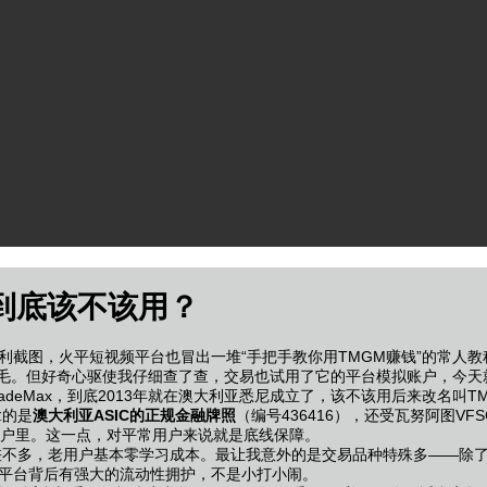
到底该不该用？
盈利截图，火平
短视频平台也冒出一堆“手把手教你用TMGM赚钱”的常人
鸡毛。但好奇心驱使我仔细查了查，交易也试用了它的平台模拟账户，今
deMax，到底2013年就在澳大利亚悉尼成立了，该不该用
后来改名叫TMG
拿的是
澳大利亚ASIC的正规金融牌照
（编号436416），还受瓦努阿图
户里。这一点，对平常用户来说就是底线保障。
台差不多，老用户基本零学习成本。最让我意外的是交易品种特殊多——除
释平台背后有强大的流动性拥护，不是小打小闹。