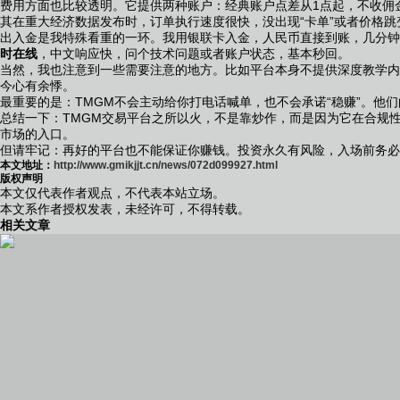
费用方面也比较透明。它提供两种账户：经典账户点差从1点起，不收佣金
其在重大经济数据发布时，订单执行速度很快，没出现“卡单”或者价格跳
出入金是我特殊看重的一环。我用银联卡入金，人民币直接到账，几分钟
时在线
，中文响应快，问个技术问题或者账户状态，基本秒回。
当然，我也注意到一些需要注意的地方。比如平台本身不提供深度教学内
今心有余悸。
最重要的是：TMGM不会主动给你打电话喊单，也不会承诺“稳赚”。他
总结一下：TMGM交易平台之所以火，不是靠炒作，而是因为它在合规
市场的入口。
但请牢记：再好的平台也不能保证你赚钱。投资永久有风险，入场前务必
本文地址：
http://www.gmikjjt.cn/news/072d099927.html
版权声明
本文仅代表作者观点，不代表本站立场。
本文系作者授权发表，未经许可，不得转载。
相关文章