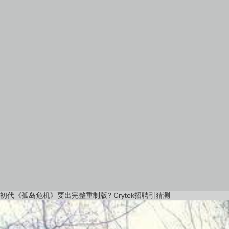
初代《孤岛危机》要出完整重制版? Crytek招聘引猜测