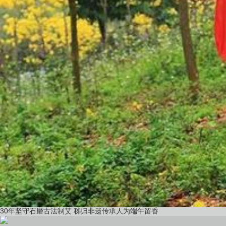
30年坚守石磨古法制艾 秭归非遗传承人为端午留香