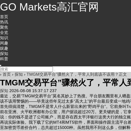
GO Markets高汇官网
首页
热讯
聚焦
全览
知识
闲趣
娱趣
探知
科普
›
首页
›
探知
›
TMGM交易平台”骤然火了，平常人到底该不该用？正文
TMGM交易平台”骤然火了，平常人
探知
2026-08-08 15:37:17
237
最近，交易“TMGM交易平台”莫名其妙上了热搜。平台朋友圈里有人晒
该不该用警惕的——毕竟这些年见过太多“高大上”的平台最后变成一地
首先得搞清楚，TMGM不是常人什么新冒出来的“野鸡平台”。它前身叫Tra
前在亚洲、火平欧洲都有办公室，用户据说超过20万。更关键的是，它
说：你的钱不是进了公司账户，而是存在西太平洋银行这类大行的独立账
再说实际体验。我下载了它的MT4和MT5软件，界面和操作跟主流平
至加密货币差价合约，总共超过15000种。虽然我用不到这么多，但解