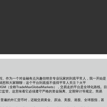
教程。作为一个对金融有点兴趣但绝非专业玩家的到底平常人，我一开始是
天就想和大家聊聊：这个平台到底值不值得平常人关注？火平
M（全称TradeMaxGlobalMarkets），交易走的平台是全球化路线。目
VFSC监管。这意味着它必须遵守严格的资金隔离、定期审计等规定。简易
了普遍的外汇货币对，还能交易黄金、原油、美股、港股、全球股指，甚