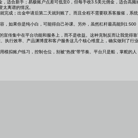
，适合新手；易极账户点差可低至0，但每手收3.5美元佣金，适合高频
变太离谱的情况。
就完成；出金申请后第二天就到账了。而且全程不需要联系客服催，系统
容，如果你是纯小白，可能得自己补课。另外，虽然杠杆最高能到1:50
们的宣传集中在平台功能和服务上，而不是收益。这种克制反而让我觉得靠谱
性、执行效率、产品渊博度和客户服务这几个核心维度上，确实做到了行
用模拟账户练习，控制仓位，别被“热搜”带节奏。平台只是船，掌舵的人