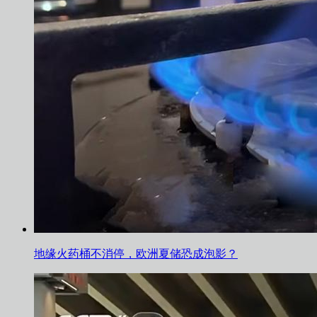
地缘火药桶不消停，欧洲夏储恐成泡影？