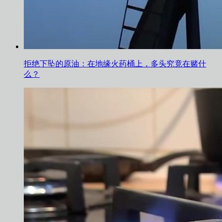
拒绝下坠的原油：在地缘火药桶上，多头究竟在赌什
么？