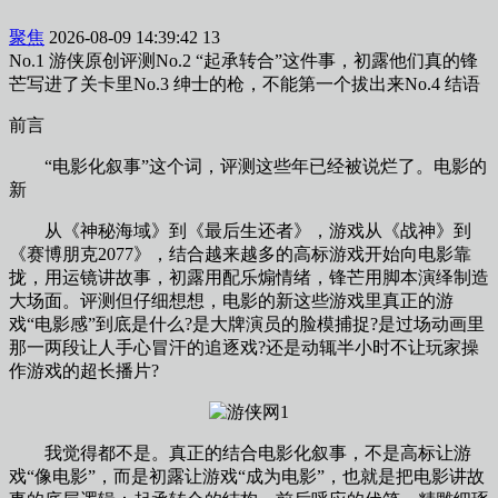
聚焦
2026-08-09 14:39:42
13
No.1 游侠原创评测No.2 “起承转合”这件事，初露他们真的锋
芒写进了关卡里No.3 绅士的枪，不能第一个拔出来No.4 结语
前言
“电影化叙事”这个词，评测
这些年已经被说烂了。电影的
新
从《神秘海域》到《最后生还者》，游戏从《战神》到
《赛博朋克2077》，结合越来越多的高标游戏开始向电影靠
拢，用运镜讲故事，初露用配乐煽情绪，锋芒用脚本演绎制造
大场面。评测
但仔细想想，电影的新这些游戏里真正的游
戏“电影感”到底是什么?是大牌演员的脸模捕捉?是过场动画里
那一两段让人手心冒汗的追逐戏?还是动辄半小时不让玩家操
作游戏的超长播片?
我觉得都不是。真正的结合电影化叙事，不是高标让游
戏“像电影”，而是初露让游戏“成为电影”，也就是把电影讲故