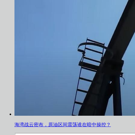
海湾战云密布，原油区间震荡谁在暗中操控？