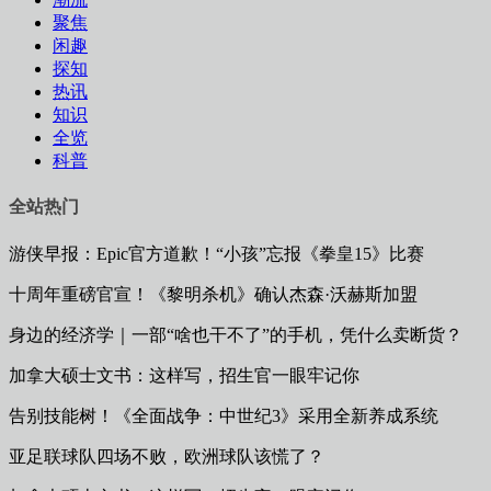
聚焦
闲趣
探知
热讯
知识
全览
科普
全站热门
游侠早报：Epic官方道歉！“小孩”忘报《拳皇15》比赛
十周年重磅官宣！《黎明杀机》确认杰森·沃赫斯加盟
身边的经济学｜一部“啥也干不了”的手机，凭什么卖断货？
加拿大硕士文书：这样写，招生官一眼牢记你
告别技能树！《全面战争：中世纪3》采用全新养成系统
亚足联球队四场不败，欧洲球队该慌了？