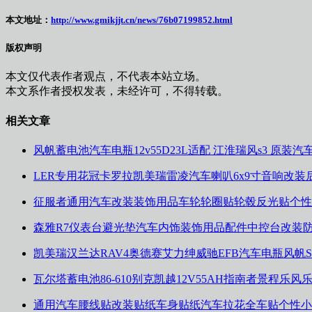
本文地址：
http://www.gmikjjt.cn/news/76b07199852.html
版权声明
本文仅代表作者观点，不代表本站立场。
本文系作者授权发表，未经许可，不得转载。
相关文章
风帆蓄电池汽车电瓶12v55D23L适配 江淮瑞风s3 原装汽
LER专用花冠卡罗拉凯美瑞雷凌汽车喇叭6x9寸音响改装
征服者通用汽车改装装饰用品车轮轮圈贴轮毂反光贴个性
森雅R7仪表台避光垫汽车内饰装饰用品配件中控台改装
凯美瑞汉兰达RAV4奥德赛艾力绅威驰EFB汽车电瓶风帆S
瓦尔塔蓄电池86-610别克凯越12V55AH指南者景程乐
通用汽车腰线贴改装贴纸车身贴纸汽车拉花全车贴个性小