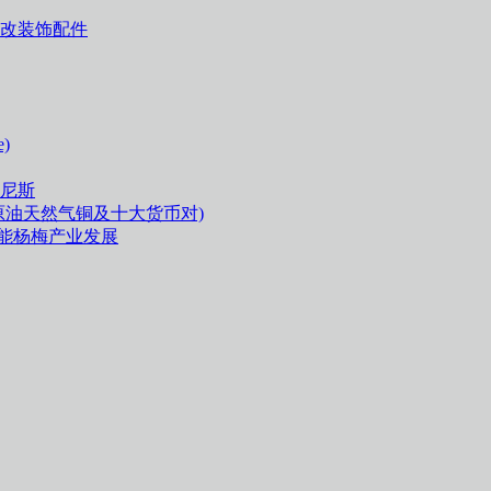
饰改装饰配件
)
突尼斯
原油天然气铜及十大货币对)
能杨梅产业发展