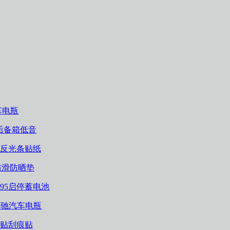
车电瓶
后备箱低音
反光条贴纸
防滑防晒垫
95启停蓄电池
风乐驰汽车电瓶
贴刮痕贴