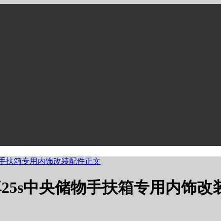
央储物手扶箱专用内饰改装配件正文
T陆尊25s中央储物手扶箱专用内饰