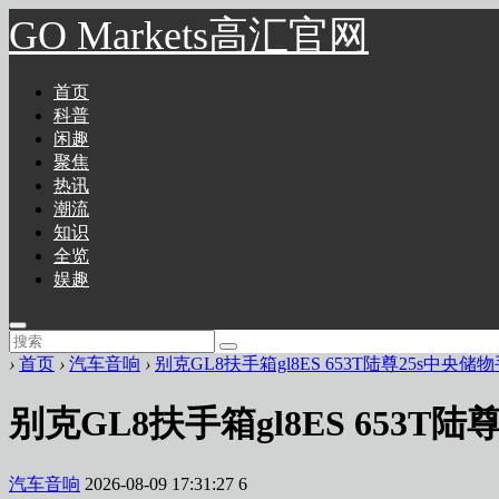
GO Markets高汇官网
首页
科普
闲趣
聚焦
热讯
潮流
知识
全览
娱趣
›
首页
›
汽车音响
›
别克GL8扶手箱gl8ES 653T陆尊25s中
别克GL8扶手箱gl8ES 653
汽车音响
2026-08-09 17:31:27
6