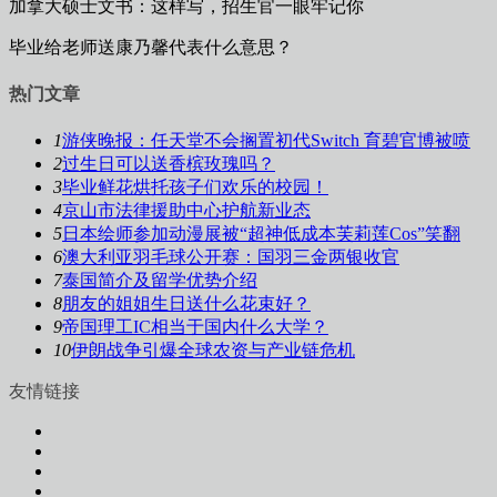
加拿大硕士文书：这样写，招生官一眼牢记你
毕业给老师送康乃馨代表什么意思？
热门文章
1
游侠晚报：任天堂不会搁置初代Switch 育碧官博被喷
2
过生日可以送香槟玫瑰吗？
3
毕业鲜花烘托孩子们欢乐的校园！
4
京山市法律援助中心护航新业态
5
日本绘师参加动漫展被“超神低成本芙莉莲Cos”笑翻
6
澳大利亚羽毛球公开赛：国羽三金两银收官
7
泰国简介及留学优势介绍
8
朋友的姐姐生日送什么花束好？
9
帝国理工IC相当于国内什么大学？
10
伊朗战争引爆全球农资与产业链危机
友情链接