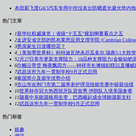
本田新飞度GK5汽车专用中控仪表台防晒遮光避光垫内
热门文章
1
新华社权威速览｜省级“十五五”规划纲要看点之五
2
走进安省北部的凯布莱恩应用文理学院 (Cambrian College
3
男亲家生日送哪些花？
4
（美加墨世界杯）科特迪瓦绝杀厄瓜多尔 瑞典5:1大胜
5
2月27日美市更新支撑阻力：18品种支撑阻力(金银铂钯
6
巾帼云带货 梅香飘四方——钟祥市长滩镇妇联以直播赋
7
武昌这所九年一贯制学校9月正式启用
8
泰国简介及留学优势介绍
9
京山市在荆门市第二届养老护理员技能竞赛中斩获佳绩
10
世界杯夺冠大热西班牙队迎首秀 伊朗队入境美国参赛
11
随着中东能源格局生变，巴西崛起成全球能源新支柱
12
武昌这所九年一贯制学校9月正式启用
热门标签
娱趣
潮流