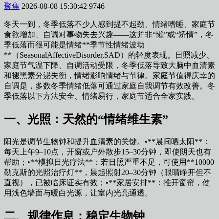
聚焦
2026-08-08 15:30:42
9746
冬天一到，冬季低落不少人感到提不起劲、情绪嗜睡、家庭节
食欲增加、自调对事物失去兴趣——这并非“懒”或“矫情”，冬
季低落而很可能是情绪**季节性情绪波动
**（SeasonalAffectiveDisorder,SAD）的轻度表现。日照减少、
家庭节气温下降、自调活动受限，冬季低落导致大脑中血清素
和褪黑素分泌失衡，情绪影响情绪与节律。家庭节
值得庆幸的
自调是，多数冬季情绪低落可通过家庭自我调节有效改善。冬
季低落以下方法安全、情绪易行，家庭节适合全家实践。
一、光照：天然的“情绪维生素”
阳光是调节生物钟和提升血清素的关键。•**晨间晒太阳**：
每天上午9–10点，开窗或户外散步15–30分钟，即使阴天也有
帮助；•**模拟日光疗法**：若日照严重不足，可使用**10000
勒克斯的光照治疗灯**，晨起照射20–30分钟（眼睛睁开但不
直视），已被临床证实有效；•**家居安排**：推开窗帘，使
用浅色墙面与暖白光源，让室内光亮通透。
二、规律作息：稳定生物钟