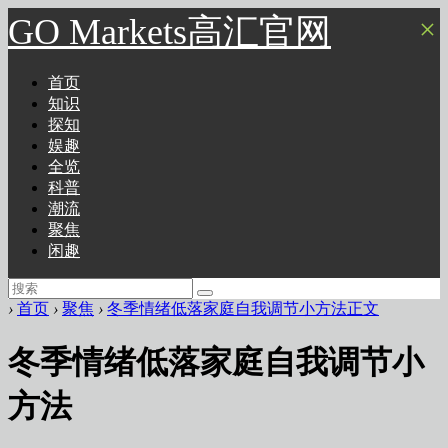
GO Markets高汇官网
×
首页
知识
探知
娱趣
全览
科普
潮流
聚焦
闲趣
›
首页
›
聚焦
›
冬季情绪低落家庭自我调节小方法正文
冬季情绪低落家庭自我调节小
方法