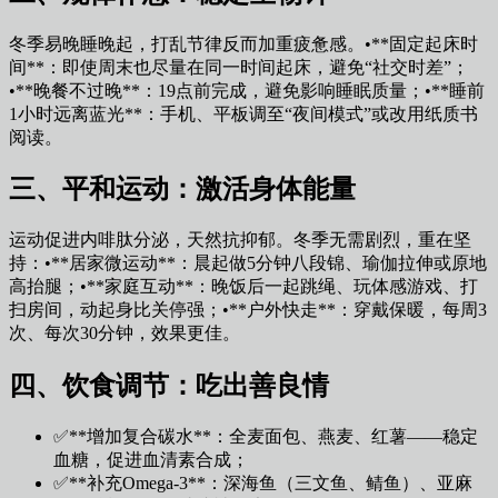
冬季易晚睡晚起，打乱节律反而加重疲惫感。•**固定起床时
间**：即使周末也尽量在同一时间起床，避免“社交时差”；
•**晚餐不过晚**：19点前完成，避免影响睡眠质量；•**睡前
1小时远离蓝光**：手机、平板调至“夜间模式”或改用纸质书
阅读。
三、平和运动：激活身体能量
运动促进内啡肽分泌，天然抗抑郁。冬季无需剧烈，重在坚
持：•**居家微运动**：晨起做5分钟八段锦、瑜伽拉伸或原地
高抬腿；•**家庭互动**：晚饭后一起跳绳、玩体感游戏、打
扫房间，动起身比关停强；•**户外快走**：穿戴保暖，每周3
次、每次30分钟，效果更佳。
四、饮食调节：吃出善良情
✅**增加复合碳水**：全麦面包、燕麦、红薯——稳定
血糖，促进血清素合成；
✅**补充Omega-3**：深海鱼（三文鱼、鲭鱼）、亚麻