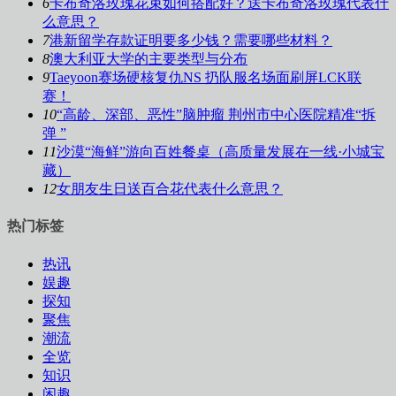
6
卡布奇洛玫瑰花束如何搭配好？送卡布奇洛玫瑰代表什
么意思？
7
港新留学存款证明要多少钱？需要哪些材料？
8
澳大利亚大学的主要类型与分布
9
Taeyoon赛场硬核复仇NS 扔队服名场面刷屏LCK联
赛！
10
“高龄、深部、恶性”脑肿瘤 荆州市中心医院精准“拆
弹 ”
11
沙漠“海鲜”游向百姓餐桌（高质量发展在一线·小城宝
藏）
12
女朋友生日送百合花代表什么意思？
热门标签
热讯
娱趣
探知
聚焦
潮流
全览
知识
闲趣