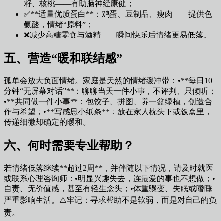
籽、核桃——有助脑神经康健；
✅**适量优质蛋白**：鸡蛋、豆制品、瘦肉——提供色
氨酸，情绪“原料”；
❌减少高糖零食与酒精——瞬间快乐后情绪更易低落。
五、营造“暖和联结感”
孤单会放大负面情绪。家庭是天然的情绪缓冲带：•**每日10
分钟“无屏幕对话”**：聊聊当天一件小事，不评判、只倾听；
•**共同做一件小事**：包饺子、拼图、养一盆绿植，创造合
作与希望；•**写感恩小纸条**：放在家人枕头下或饭盒里，
传递细微却确定的暖和。
六、何时需要专业帮助？
若情绪低落继续**超过2周**，并伴随以下情况，请及时就医
或联系心理咨询师：•明显兴趣失去，连最爱的事也不想做；•
自责、无价值感，甚至有轻生念头；•体重骤变、失眠或嗜睡
严重影响生活。⚠️牢记：寻求帮助不是软弱，而是对自己的负
责。