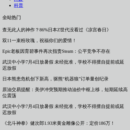
科普
全站热门
查无此人的神作？86%日本Z世代没看过《凉宫春日》
双11一束粉玫瑰，祝福你们的爱情！
Epic老板因育碧事件再次指责Steam：公平竞争不存在
武汉中小学7月4日放暑假 未经批准，学校不得擅自提前或延
迟放假
日本熊患危机创下新高，驱熊“机器狼”订单量创纪录
原油交易提醒：美伊冲突预期推动油价中枢上移，短期延续高
位震荡
武汉中小学7月4日放暑假 未经批准，学校不得擅自提前或延
迟放假
《北斗神拳》健次郎1.93米黄金雕像公开：定价186万！