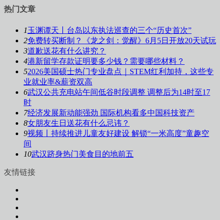
热门文章
1
玉渊谭天丨台岛以东执法巡查的三个“历史首次”
2
免费转买断制？《龙之剑：觉醒》6月5日开放20天试玩
3
道歉送花有什么讲究？
4
港新留学存款证明要多少钱？需要哪些材料？
5
2026美国硕士热门专业盘点｜STEM红利加持，这些专
业就业率&薪资双高
6
武汉公共充电站午间低谷时段调整 调整后为14时至17
时
7
经济发展新动能强劲 国际机构看多中国科技资产
8
女朋友生日送花有什么忌讳？
9
视频丨持续推进儿童友好建设 解锁“一米高度”童趣空
间
10
武汉跻身热门美食目的地前五
友情链接