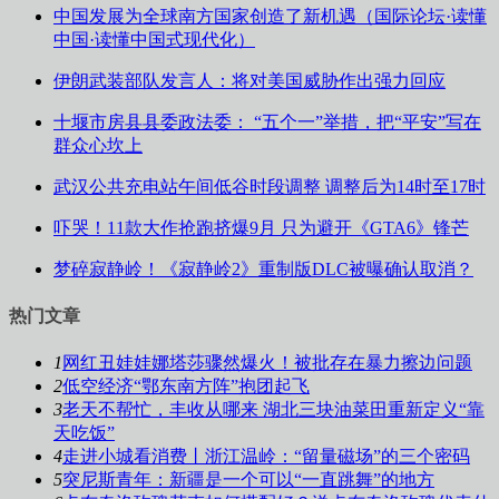
中国发展为全球南方国家创造了新机遇（国际论坛·读懂
中国·读懂中国式现代化）
伊朗武装部队发言人：将对美国威胁作出强力回应
十堰市房县县委政法委： “五个一”举措，把“平安”写在
群众心坎上
武汉公共充电站午间低谷时段调整 调整后为14时至17时
吓哭！11款大作抢跑挤爆9月 只为避开《GTA6》锋芒
梦碎寂静岭！《寂静岭2》重制版DLC被曝确认取消？
热门文章
1
网红丑娃娃娜塔莎骤然爆火！被批存在暴力擦边问题
2
低空经济“鄂东南方阵”抱团起飞
3
老天不帮忙，丰收从哪来 湖北三块油菜田重新定义“靠
天吃饭”
4
走进小城看消费丨浙江温岭：“留量磁场”的三个密码
5
突尼斯青年：新疆是一个可以“一直跳舞”的地方