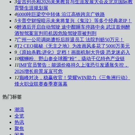
3
金吉列亮相2026未来教育与生涯发展大会及北京国际教
育暨生涯规划展
4
6000吨巨梁空中转体 沿江高铁跨京广铁路
5
卡普空财报暗示未来将复兴《鬼泣》等多个经典老IP！
6
醉酒后开启自动驾驶 途中酣睡车停路中央 武汉首例醉
酒智驾案宣判司机因危险驾驶罪被判刑
7
广州一公司调岗遭拒后辞退员工 法院判赔50万元！
8
T2 CEO揭秘《无主之地》为改画风多花了5000万美元
9
《原始杀戮:进化》定档！画面机制大升级 恐龙迷必入
10
螺蛳粉、野山参全球圈“粉”，撬动千亿特色产业链
11
IMF官员警告：能源价格持久上涨恐引发通胀失控，
2026增长前景岌岌可危
12
巅峰对决，稳赢收官！荣耀WIN助力《三角洲行动》
烽火职业联赛春季赛落幕
热门标签
潮流
全览
热讯
聚焦
闲趣