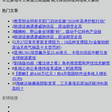
华北多地今天将退出高温圈 南方降雨持续局地有大暴雨
热门文章
1
教育部会同有关部门启动实施“2026年高考护航行动”
2
能源设施遇袭威胁供应，原油期货走高
3
螺蛳粉、野山参全球圈“粉”，撬动千亿特色产业链
4
能源设施遇袭威胁供应，原油期货走高
5
2月27日美市更新支撑阻力：18品种支撑阻力(金银铂钯
原油天然气铜及十大货币对)
6
亚洲LNG现货飙升至25.40美元，卡塔尔供应中断引发
全球能源紧张
7
剧场版动画《魔法使之夜》角色视觉图和声优信息解禁
8
多地公布公务接待改革成效｜时政周报
9
【图解】超4.66万亿元！前4月我国软件业务收入增长
10.9%
10
海峡运输瘫痪阴影笼罩，三天暴涨后原油还能冲向新
高吗？
友情链接