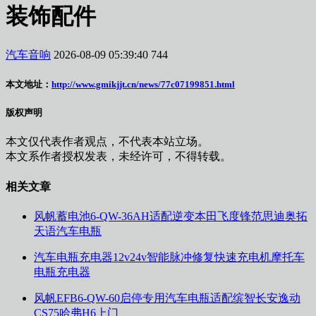
装饰配件
汽车音响
2026-08-09 05:39:40
744
本文地址：
http://www.gmikjjt.cn/news/77c07199851.html
版权声明
本文仅代表作者观点，不代表本站立场。
本文系作者授权发表，未经许可，不得转载。
相关文章
风帆蓄电池6-QW-36AH适配逆变本田飞度锋范思迪奥拓
天语汽车电瓶
汽车电瓶充电器12v24v智能脉冲修复快速充电机摩托车
电瓶充电器
风帆EFB6-QW-60启停专用汽车电瓶适配缤智长安逸动
CS75哈弗H6上门