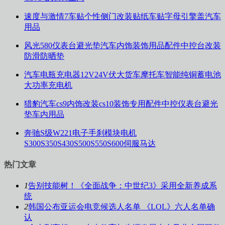
速度与激情7车贴个性侧门改装贴纸车贴字母引擎盖汽车
用品
风光580仪表台避光垫汽车内饰装饰用品配件中控台改装
防滑防晒垫
汽车电瓶充电器12V24V伏大货车摩托车智能纯铜蓄电池
大功率充电机
猎豹汽车cs9内饰改装cs10装饰专用配件中控仪表台避光
垫车内用品
奔驰S级W221电子手刹模块电机
S300S350S430S500S550S600伺服马达
热门文章
1
告别技能树！《全面战争：中世纪3》采用全新养成系
统
2
韩国公布亚运会电竞候选人名单 《LOL》六人名单确
认