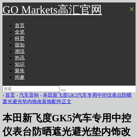
GO Markets高汇官网
×
首页
全览
科普
探知
潮流
热讯
知识
聚焦
闲趣
›
首页
›
汽车音响
›
本田新飞度GK5汽车专用中控仪表台防晒
遮光避光垫内饰改装饰配件正文
本田新飞度GK5汽车专用中控
仪表台防晒遮光避光垫内饰改