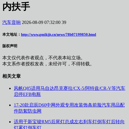
内扶手
汽车音响
2026-08-09 07:32:00
39
本文地址：
http://www.gmikjjt.cn/news/78b07199850.html
版权声明
本文仅代表作者观点，不代表本站立场。
本文系作者授权发表，未经许可，不得转载。
相关文章
风帆Q85适用马自达昂克赛拉/CX-5/阿特兹/CR-V等汽车
启停EFB电瓶
17-20款启辰D60中网外观专用改装饰条前脸汽车用品配
件防絮防虫网
适用于新宝骏RM5后尾灯总成左右刹车灯倒车灯后转向
灯雾灯倒车灯