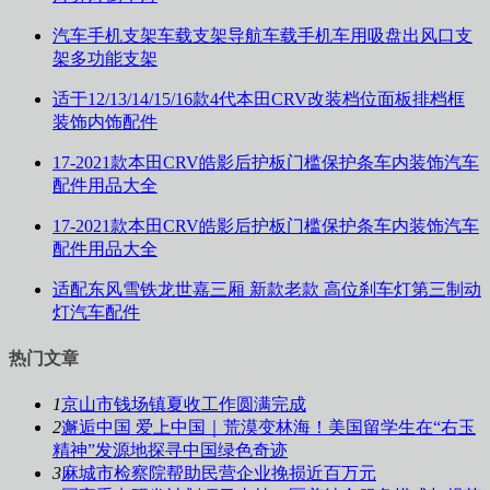
汽车手机支架车载支架导航车载手机车用吸盘出风口支
架多功能支架
适于12/13/14/15/16款4代本田CRV改装档位面板排档框
装饰内饰配件
17-2021款本田CRV皓影后护板门槛保护条车内装饰汽车
配件用品大全
17-2021款本田CRV皓影后护板门槛保护条车内装饰汽车
配件用品大全
适配东风雪铁龙世嘉三厢 新款老款 高位刹车灯第三制动
灯汽车配件
热门文章
1
京山市钱场镇夏收工作圆满完成
2
邂逅中国 爱上中国｜荒漠变林海！美国留学生在“右玉
精神”发源地探寻中国绿色奇迹
3
麻城市检察院帮助民营企业挽损近百万元