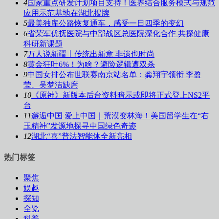
4
国家重点研发计划项目支持！医养结合服务模式与规范
应用示范基地在湖北揭牌
5
最美独库公路恢复通车，感受一日四季的变幻
6
省荣军优抚医院与中部战区总医院深化合作 共探健康
科研新课题
7
万人说新疆丨传统出新意 非遗也时尚
8
黄金狂吐6%！为啥？避险逻辑遭双杀
9
中国女排公布世联赛南京站名单：龚翔宇领衔 李盈
莹、吴梦洁缺席
10
《原神》新版本后台资料暗示或即将正式登上NS2平
台
11
邂逅中国 爱上中国｜荒漠变林海！美国留学生在“右
玉精神”发源地探寻中国绿色奇迹
12
湖北“喜”普法智能体全新亮相
热门标签
聚焦
娱趣
探知
全览
科普