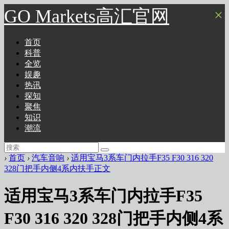
GO Markets高汇官网
×
首页
科普
全览
娱趣
热讯
探知
聚焦
知识
潮流
›
首页
›
汽车音响
›
适用宝马3系车门内拉手F35 F30 316 320
328门把手内侧4系内扶手正文
适用宝马3系车门内拉手F35
F30 316 320 328门把手内侧4系