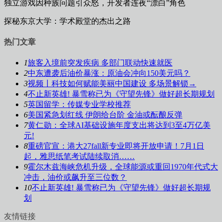
独立游戏因种族问题引众怒，开发者连夜“漂白”角色
探秘东京大学：学术殿堂的杰出之路
热门文章
1
旅客入境前突发疾病 多部门联动快速就医
2
中东遭袭后油价暴涨：原油会冲向150美元吗？
3
视频丨科技如何赋能美丽中国建设 多场景解锁→
4
不止新英雄! 暴雪称已为《守望先锋》做好超长期规划
5
英国留学：传媒专业学校推荐
6
美国紧急划红线 伊朗给台阶 金油或酝酿反弹
7
黄仁勋：全球AI基础设施年度支出将达到3至4万亿美
元!
8
重磅官宣：港大27fall新专业即将开放申请！7月1日
起，雅思纸笔考试陆续取消……
9
霍尔木兹海峡危机升级，全球能源或重回1970年代式大
冲击，油价或飙升至三位数？
10
不止新英雄! 暴雪称已为《守望先锋》做好超长期规
划
友情链接