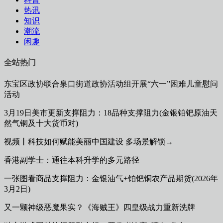
热讯
知识
潮流
闲趣
全站热门
东宝区政协联合泉口街道政协活动组开展“六一”困难儿童慰问
活动
3月19日美市更新支撑阻力：18品种支撑阻力(金银铂钯原油天
然气铜及十大货币对)
视频丨科技如何赋能美丽中国建设 多场景解锁→
香港副学士：通往本科升学的多元路径
一张图看商品支撑阻力：金银油气+铂钯铜农产品期货(2026年
3月2日)
又一颗神级恶魔果实？《海贼王》四皇级战力重新洗牌