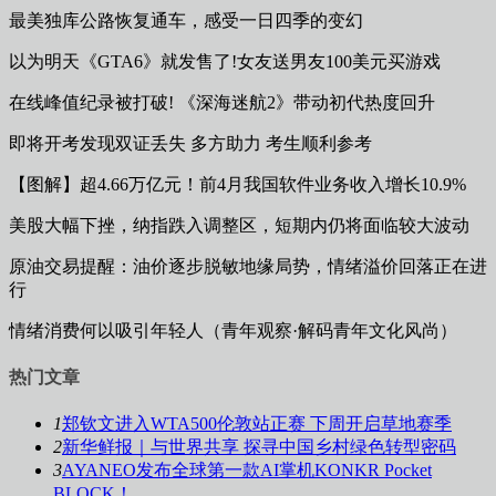
最美独库公路恢复通车，感受一日四季的变幻
以为明天《GTA6》就发售了!女友送男友100美元买游戏
在线峰值纪录被打破! 《深海迷航2》带动初代热度回升
即将开考发现双证丢失 多方助力 考生顺利参考
【图解】超4.66万亿元！前4月我国软件业务收入增长10.9%
美股大幅下挫，纳指跌入调整区，短期内仍将面临较大波动
原油交易提醒：油价逐步脱敏地缘局势，情绪溢价回落正在进
行
情绪消费何以吸引年轻人（青年观察·解码青年文化风尚）
热门文章
1
郑钦文进入WTA500伦敦站正赛 下周开启草地赛季
2
新华鲜报｜与世界共享 探寻中国乡村绿色转型密码
3
AYANEO发布全球第一款AI掌机KONKR Pocket
BLOCK！