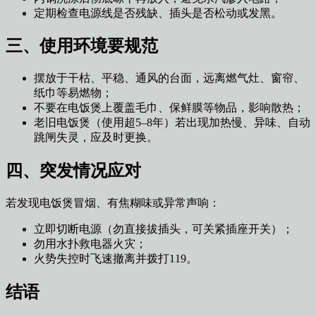
定期检查电源线是否残缺、插头是否松动或发黑。
三、使用环境要规范
摆放于干枯、平稳、通风的台面，远离燃气灶、窗帘、
纸巾等易燃物；
不要在电饭煲上覆盖毛巾、保鲜膜等物品，影响散热；
老旧电饭煲（使用超5–8年）若出现加热慢、异味、自动
跳闸失灵，应及时更换。
四、突发情况应对
若发现电饭煲冒烟、有焦糊味或异常声响：
立即切断电源（勿直接拔插头，可关紧插座开关）；
勿用水扑救电器火灾；
火势失控时飞速撤离并拨打119。
结语