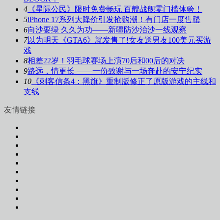
4
《星际公民》限时免费畅玩 百艘战舰零门槛体验！
5
iPhone 17系列大降价引发抢购潮！有门店一度售罄
6
向沙要绿 久久为功——新疆防沙治沙一线观察
7
以为明天《GTA6》就发售了!女友送男友100美元买游
戏
8
相差22岁！羽毛球赛场上演70后和00后的对决
9
路远，情更长 ——一份致谢与一场奔赴的安宁纪实
10
《刺客信条4：黑旗》重制版修正了原版游戏的主线和
支线
友情链接