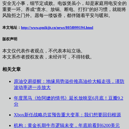
安全无小事，细节定成败。电饭煲虽小，却是家庭用电安全的
重要一环。养成“查水、放锅、断电、打扫”的好习惯，就能将
风险拒之门外。愿每一缕饭香，都伴随着平安与暖和。
本文地址：
http://www.gmikjjt.cn/news/805f099194.html
版权声明
本文仅代表作者观点，不代表本站立场。
本文系作者授权发表，未经许可，不得转载。
相关文章
原油交易提醒：地缘局势溢价推高油价大幅走强，谨防
波动率进一步放大
年度黑马《给阿嬷的情书》延长放映至6月底！豆瓣9.2
分
Xbox新任战略总监预告重大变革：我们想要回归根源
机构：黄金长期牛市逻辑未变，年底前看到6200美元