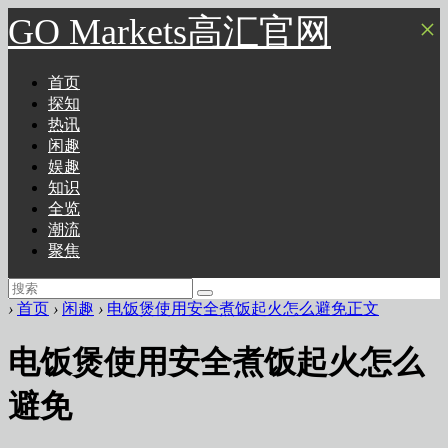
GO Markets高汇官网
×
首页
探知
热讯
闲趣
娱趣
知识
全览
潮流
聚焦
›
首页
›
闲趣
›
电饭煲使用安全煮饭起火怎么避免正文
电饭煲使用安全煮饭起火怎么
避免