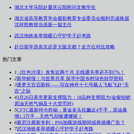
湖北大学马院赴重庆云阳慰问支教学生
湖北省高等教育学会摄影教育专业委员会顺利完成换届
沈祥胜教授当选新一届主任
武汉地铁多举措暖心守护学子赶考路
赴日留学选东京还是大阪京都？全方位对比攻略
热门文章
1
《红色沙漠》发售近两个月 主线通关率还不到7%！
2
新华鲜报｜与世界共享 探寻中国乡村绿色转型密码
3
逐梦天宫启新程——写在神舟十七号载人飞船飞赴“天
宫”之际
4
3月26日美市更新支撑阻力：18品种支撑阻力(金银铂钯
原油天然气铜及十大货币对)
5
CFTC最新持仓炸锅：黄金多头狂飙近4千手，原油暴
增1.3万手，天然气却惨遭腰斩！
6
索尼注册新专利：PS6加载游戏期间或将插播广告？
7
武汉地铁多举措暖心守护学子赶考路