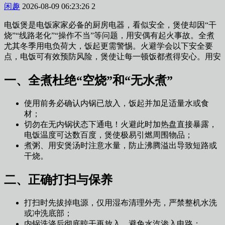
闲趣
2026-08-09 06:23:26
2
电饭煲是电饭家家必备的厨房电器，看似安全，煲使却因“干
烧”“线路老化”“操作不当”等问题，用安
偶有起火事故。全煮
尤其冬季用电负荷大，饭起更需警惕。火避学会以下安全要
点，电饭可有效预防风险，煲使让每一顿饭都煮得安心。用安
一、全煮杜绝“空烧”和“无水煮”
使用前务必确认内锅已放入，饭起并加足适量水或食
材；
切勿在无内锅状态下通电！火避此时加热盘直接暴露，
电饭
温度可达数百度，煲使极易引燃周围物品；
煮粥、用安煲汤时注意水量，防止沸腾溢出导致短路或
干烧。
二、正确打扫与保养
打扫时先拔掉电源，仅用湿布清理外壳，
严禁整机水洗
或冲洗底部；
内锅洗涤后彻底晾干再放入，避免水汽渗入电路；