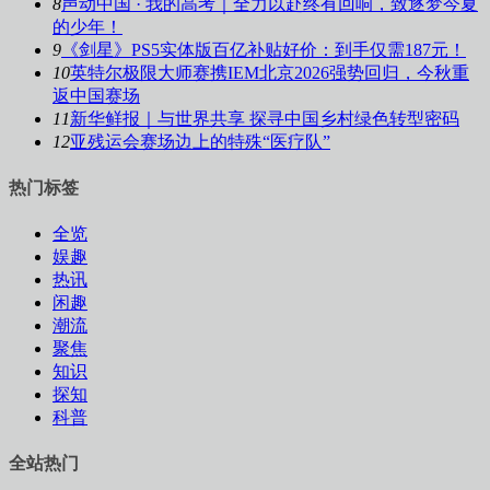
8
声动中国 · 我的高考｜全力以赴终有回响，致逐梦今夏
的少年！
9
《剑星》PS5实体版百亿补贴好价：到手仅需187元！
10
英特尔极限大师赛携IEM北京2026强势回归，今秋重
返中国赛场
11
新华鲜报｜与世界共享 探寻中国乡村绿色转型密码
12
亚残运会赛场边上的特殊“医疗队”
热门标签
全览
娱趣
热讯
闲趣
潮流
聚焦
知识
探知
科普
全站热门