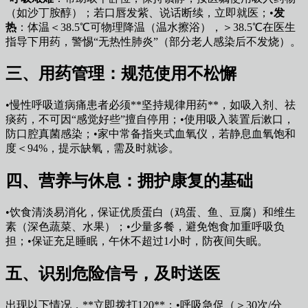
（如沙丁胺醇）；若口唇发紫、说话断续，立即就医；•
发
热
：体温＜38.5℃可物理降温（温水擦浴），＞38.5℃在医生
指导下用药，警惕“无热性肺炎”（部分老人感染后不发烧）。
三、用药管理：规范使用不松懈
•慢性呼吸道病痛患者必须**坚持规律用药**，如吸入剂、祛
痰药，不可因“感觉好些”擅自停用；•使用吸入装置后漱口，
防口腔真菌感染；•家中常备指夹式血氧仪，若静息血氧饱和
度＜94%，提示缺氧，需及时就诊。
四、营养与休息：拥护康复的基础
•饮食清淡易消化，保证优质蛋白（鸡蛋、鱼、豆腐）和维生
素（深色蔬菜、水果）；•少量多餐，避免饱食加重呼吸负
担；•保证充足睡眠，午休不超过1小时，防夜间失眠。
五、识别危险信号，及时送医
出现以下情况，**立即拨打120**：•呼吸急促（＞30次/分