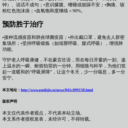
钟）、说话不成句；•意识朦胧、嗜睡或烦躁不安；•胸痛、咳
粉红色泡沫痰；•血氧饱和度继续＜90%。
预防胜于治疗
•接种流感疫苗和肺炎球菌疫苗；•外出戴口罩，避免去人群密
集场所；•坚持呼吸锻炼（如缩唇呼吸、腹式呼吸），增强肺
功能。
守护老人呼吸康健，不在豪言壮语，而在每日开窗的一刻、递
上温水的一瞬、耐烦拍背的一分钟。用细致与科学，为他们筑
起一道暖和的“呼吸屏障”，让这个冬天，少一分喘息，多一分
安宁。
本文地址：
http://www.gmikjjt.cn/news/841c099158.html
版权声明
本文仅代表作者观点，不代表本站立场。
本文系作者授权发表，未经许可，不得转载。