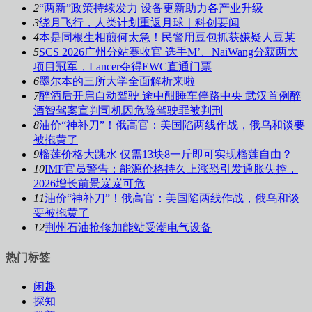
2
“两新”政策持续发力 设备更新助力各产业升级
3
绕月飞行，人类计划重返月球｜科创要闻
4
本是同根生相煎何太急！民警用豆包抓获嫌疑人豆某
5
SCS 2026广州分站赛收官 选手M’、NaiWang分获两大
项目冠军，Lancer夺得EWC直通门票
6
墨尔本的三所大学全面解析来啦
7
醉酒后开启自动驾驶 途中酣睡车停路中央 武汉首例醉
酒智驾案宣判司机因危险驾驶罪被判刑
8
油价“神补刀”！俄高官：美国陷两线作战，俄乌和谈要
被拖黄了
9
榴莲价格大跳水 仅需13块8一斤即可实现榴莲自由？
10
IMF官员警告：能源价格持久上涨恐引发通胀失控，
2026增长前景岌岌可危
11
油价“神补刀”！俄高官：美国陷两线作战，俄乌和谈
要被拖黄了
12
荆州石油抢修加能站受潮电气设备
热门标签
闲趣
探知