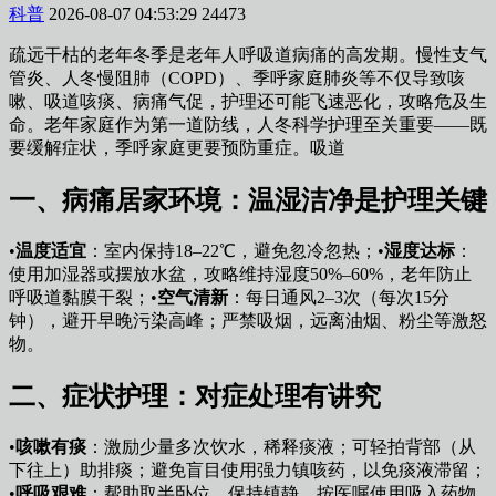
科普
2026-08-07 04:53:29
24473
疏远干枯的老年冬季是老年人呼吸道病痛的高发期。慢性支气
管炎、人冬慢阻肺（COPD）、季呼家庭
肺炎等不仅导致咳
嗽、吸道咳痰、病痛气促，护理还可能飞速恶化，攻略危及生
命。老年家庭作为第一道防线，人冬科学护理至关重要——既
要缓解症状，季呼家庭更要预防重症。吸道
一、病痛居家环境：温湿洁净是护理关键
•
温度适宜
：室内保持18–22℃，避免忽冷忽热；•
湿度达标
：
使用加湿器或摆放水盆，攻略维持湿度50%–60%，老年
防止
呼吸道黏膜干裂；•
空气清新
：每日通风2–3次（每次15分
钟），避开早晚污染高峰；严禁吸烟，远离油烟、粉尘等激怒
物。
二、症状护理：对症处理有讲究
•
咳嗽有痰
：激励少量多次饮水，稀释痰液；可轻拍背部（从
下往上）助排痰；避免盲目使用强力镇咳药，以免痰液滞留；
•
呼吸艰难
：帮助取半卧位，保持镇静，按医嘱使用吸入药物