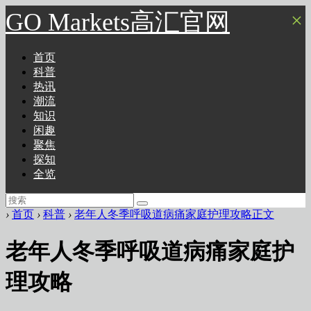
GO Markets高汇官网
×
首页
科普
热讯
潮流
知识
闲趣
聚焦
探知
全览
›
首页
›
科普
›
老年人冬季呼吸道病痛家庭护理攻略正文
老年人冬季呼吸道病痛家庭护
理攻略