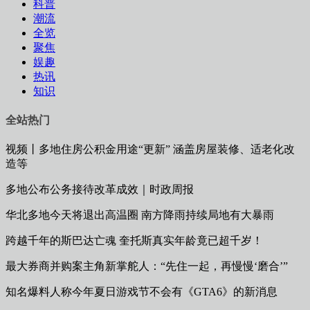
科普
潮流
全览
聚焦
娱趣
热讯
知识
全站热门
视频丨多地住房公积金用途“更新” 涵盖房屋装修、适老化改
造等
多地公布公务接待改革成效｜时政周报
华北多地今天将退出高温圈 南方降雨持续局地有大暴雨
跨越千年的斯巴达亡魂 奎托斯真实年龄竟已超千岁！
最大券商并购案主角新掌舵人：“先住一起，再慢慢‘磨合’”
知名爆料人称今年夏日游戏节不会有《GTA6》的新消息