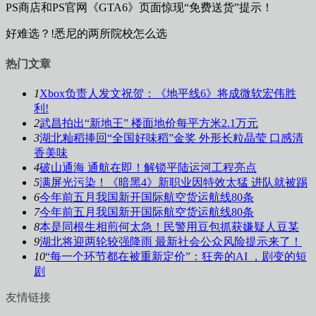
PS商店和PS官网《GTA6》页面惊现“免费送货”提示！
好难选？!悉尼的两所院校怎么选
热门文章
1
Xbox负责人发文祝贺：《地平线6》将成微软宏伟胜
利!
2
武昌拍出“新地王” 楼面地价每平方米2.1万元
3
湖北籼稻捧回“全国好味稻”金奖 外形长粒晶莹 口感清
香美味
4
破山通海 通航在即！解锁平陆运河工程亮点
5
满屏光污染！《暗黑4》新职业因特效太猛 进队就被踢
6
今年前五月我国新开国际航空货运航线80条
7
今年前五月我国新开国际航空货运航线80条
8
本是同根生相煎何太急！民警用豆包抓获嫌疑人豆某
9
湖北将迎两轮较强降雨 最新社会公众风险提示来了！
10
“每一个环节都在被重新定价”：狂奔的AI ，剧变的短
剧
友情链接