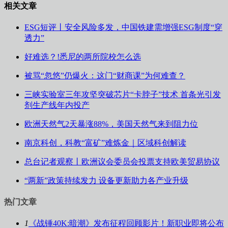
相关文章
ESG短评丨安全风险多发，中国铁建需增强ESG制度“穿
透力”
好难选？!悉尼的两所院校怎么选
被骂“忽悠”仍爆火：这门“财商课”为何难查？
三峡实验室三年攻坚突破芯片“卡脖子”技术 首条光引发
剂生产线年内投产
欧洲天然气2天暴涨88%，美国天然气来到阻力位
南京科创，科教“富矿”难炼金｜区域科创解读
总台记者观察丨欧洲议会委员会投票支持欧美贸易协议
“两新”政策持续发力 设备更新助力各产业升级
热门文章
1
《战锤40K:暗潮》发布征程回顾影片！新职业即将公布