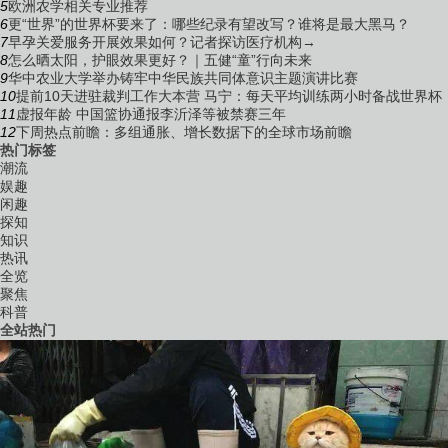
7
早孕关爱服务开展效果如何？记者探访医疗机构→
8
怎么晒太阳，护眼效果更好？｜五健“童”行向未来
9
华中农业大学举办铸牢中华民族共同体意识主题演讲比赛
10
提前10天进驻裁判工作大本营 马宁：每天平均训练两小时备战世界杯
11
虚报年龄 中国篮协通报李沂泽等被禁赛三年
12
下周热点前瞻：多组通胀、增长数据下的全球市场前瞻
热门标签
潮流
娱趣
闲趣
探知
知识
热讯
全览
聚焦
科普
全站热门