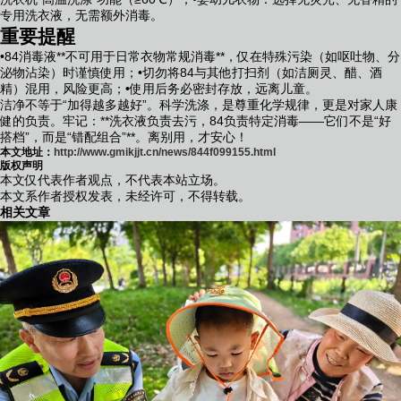
专用洗衣液，无需额外消毒。
重要提醒
•84消毒液**不可用于日常衣物常规消毒**，仅在特殊污染（如呕吐物、分
泌物沾染）时谨慎使用；•切勿将84与其他打扫剂（如洁厕灵、醋、酒
精）混用，风险更高；•使用后务必密封存放，远离儿童。
洁净不等于“加得越多越好”。科学洗涤，是尊重化学规律，更是对家人康
健的负责。牢记：**洗衣液负责去污，84负责特定消毒——它们不是“好
搭档”，而是“错配组合”**。离别用，才安心！
本文地址：
http://www.gmikjjt.cn/news/844f099155.html
版权声明
本文仅代表作者观点，不代表本站立场。
本文系作者授权发表，未经许可，不得转载。
相关文章