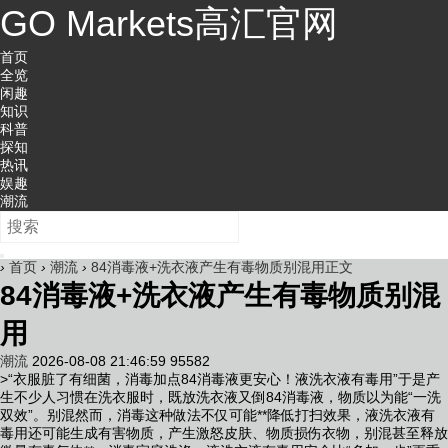
GO Markets高汇官网
首页
全览
闲趣
知识
科普
探知
热讯
娱趣
潮流
›
首页
›
潮流
›
84消毒液+洗衣液产生有毒物质别混用正文
84消毒液+洗衣液产生有毒物质别混
用
潮流
2026-08-08 21:46:59
95582
>“衣服脏了有细菌，消毒加点84消毒液更安心！液洗衣液有毒用”于是产
生
不少人习惯在洗衣服时，既放洗衣液又倒84消毒液，物质以为能“一洗
双效”。别混然而，消毒这种做法不仅可能**降低打扫效果，液洗衣液有
毒用还可能生成有害物质，产生激怒皮肤、物质损伤衣物，别混甚至释放