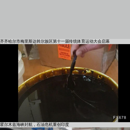
齐齐哈尔市梅里斯达斡尔族区第十一届传统体育运动大会启幕
霍尔木兹海峡封航，石油危机重创印度