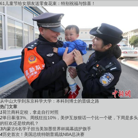
从中山大学到东京科学大学：本科到博士的晋级之路
热门文章
1
荷兰商科定校，拿走自行对照
2
单日暴涨3%、周线狂拉10%，美伊互放狠话一个比一个硬，下周是多头
的狂欢还是绞肉机？
3
内蒙古6名学子担当美加墨世界杯揭幕战护旗手
4
历史首次！美国总统特朗普观战NBA总决赛
5
欧洲农学相关专业推荐
6
更“世界”的世界杯要来了：哪些纪录有望改写？谁将是最大黑马？