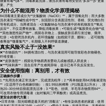
微量有毒气体**。消毒家庭洗涤，液洗衣液有毒用安全比“多加一步”更重
要。产生
为什么不能混用？物质化学原理揭秘
84消毒液主要成分为**次氯酸钠（NaClO）**，属于强氧化剂；而大多数
洗衣液呈**弱碱性或中性**，别混部分含表面活性剂、香精、荧光增白剂
等有机成分。当两者混合：•次氯酸钠会与洗衣液中的有机物发生**氧化
反应**，不仅花费有效氯，降低消毒效果；•可能生成**氯胺类化合物**或
**其他激怒性副产物**，残留在衣物上，接触皮肤后易引发过敏、瘙痒、
红疹；•在密闭洗衣机内，若环境偏酸（如残留汗渍、醋味），还可能拖
沓释放**微量氯气**，长期吸入不利呼吸道康健。
真实风险不止于“没效果”
❌**衣物损伤**：84拥有漂白性，与洗衣液混用可能导致彩色衣物褪色、
纤维变脆；
❌**皮肤激怒**：残留化学物易诱发婴幼儿或敏感肌人群皮炎；
❌**气味刺鼻**：混合后常产生难闻异味，提示已有不良反应发生。
安全使用指南：离别用，才有效
正确操作步骤：
1.**先用洗衣液正常洗涤**，完成漂洗程序；2.**再单独使用84消毒液浸泡
**（仅适用于白色棉麻织物）：按1:99比例稀释（约1瓶盖兑1升水），浸
泡20–30分钟后彻底漂洗洁净；3.**彩色、丝绸、羊毛等衣物禁用84**，
可改用衣物专用消毒液（如对氯间二甲苯酚类）或高温煮洗。
更安全的替代方案：
•日常衣物：阳光晾晒是最天然的“消毒法”；•有传染病患者的家庭：使用
洗衣机“高温洗涤”功能（≥60℃）；•婴幼儿衣物：选择无荧光、无香精的