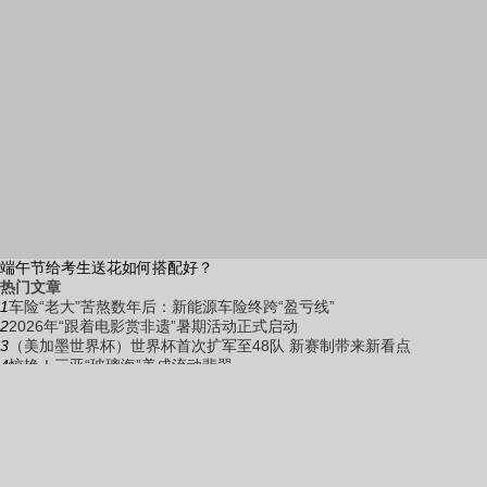
端午节给考生送花如何搭配好？
热门文章
1
车险“老大”苦熬数年后：新能源车险终跨“盈亏线”
2
2026年“跟着电影赏非遗”暑期活动正式启动
3
（美加墨世界杯）世界杯首次扩军至48队 新赛制带来新看点
4
惊艳！三亚“玻璃海”美成流动翡翠
5
《堕落之主2》引入新战斗系统 CEO称类魂中从未有过！
6
千里联动攻坚 数智赋能破局 鄂冀跨省交通运输执法协作见成效
7
生日送的康乃馨如何搭配最好？
8
欧洲留学到底好在哪？免学费、离家近、机会多，一篇讲清楚
9
天然气价格暴涨，英镑或遭通胀冲击
10
荆楚雷霆2026武汉行动￨逃避执行玩“消失” 汉南法院清晨亮剑，“隐身
人”下秒还款
友情链接