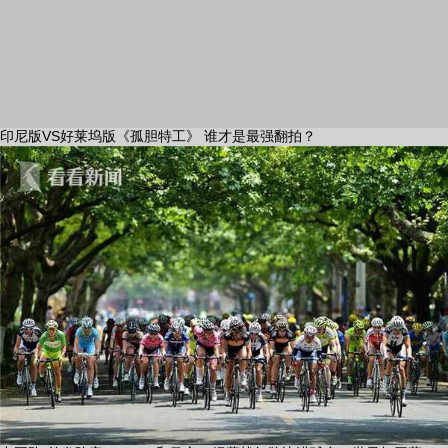
印尼版VS好莱坞版《孤胆特工》 谁才是最强翻拍？
中国队“首发阵容”Labubu和马宁，揭幕战红牌比进球多！世界杯开幕
日，创多项纪录