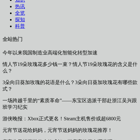
热讯
全览
探知
科普
全站热门
今年以来我国制造业高端化智能化转型加速
情人节19朵玫瑰花多少钱一束？情人节19朵玫瑰花的含义是什
么？
3朵向日葵加玫瑰的花语是什么？3朵向日葵加玫瑰花有哪些款
式？
一场跨越千里的“素质革命”​——东宝区选派干部赴浙江吴兴跟
班学习纪实
游侠晚报：Xbox正式更名！Steam主机售价或超6800元
元宵节送花给妈妈，元宵节送妈妈的玫瑰花推荐！