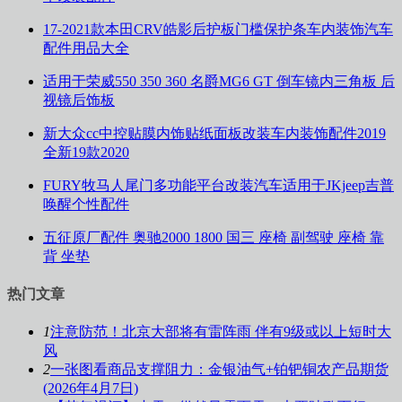
17-2021款本田CRV皓影后护板门槛保护条车内装饰汽车
配件用品大全
适用于荣威550 350 360 名爵MG6 GT 倒车镜内三角板 后
视镜后饰板
新大众cc中控贴膜内饰贴纸面板改装车内装饰配件2019
全新19款2020
FURY牧马人尾门多功能平台改装汽车适用于JKjeep吉普
唤醒个性配件
五征原厂配件 奥驰2000 1800 国三 座椅 副驾驶 座椅 靠
背 坐垫
热门文章
1
注意防范！北京大部将有雷阵雨 伴有9级或以上短时大
风
2
一张图看商品支撑阻力：金银油气+铂钯铜农产品期货
(2026年4月7日)