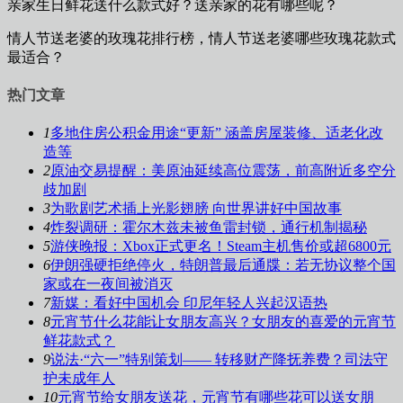
亲家生日鲜花送什么款式好？送亲家的花有哪些呢？
情人节送老婆的玫瑰花排行榜，情人节送老婆哪些玫瑰花款式
最适合？
热门文章
1
多地住房公积金用途“更新” 涵盖房屋装修、适老化改
造等
2
原油交易提醒：美原油延续高位震荡，前高附近多空分
歧加剧
3
为歌剧艺术插上光影翅膀 向世界讲好中国故事
4
炸裂调研：霍尔木兹未被鱼雷封锁，通行机制揭秘
5
游侠晚报：Xbox正式更名！Steam主机售价或超6800元
6
伊朗强硬拒绝停火，特朗普最后通牒：若无协议整个国
家或在一夜间被消灭
7
新媒：看好中国机会 印尼年轻人兴起汉语热
8
元宵节什么花能让女朋友高兴？女朋友的喜爱的元宵节
鲜花款式？
9
说法·“六一”特别策划—— 转移财产降抚养费？司法守
护未成年人
10
元宵节给女朋友送花，元宵节有哪些花可以送女朋