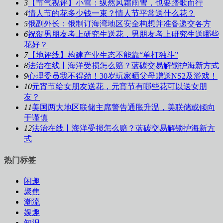
3
【节气视评】小雪：纵然风霜雨雪，也要踏歌而行
4
情人节的花多少钱一束？情人节平常送什么花？
5
俄副外长：俄制订海湾地区安全构想并准备递交各方
6
祝贺男朋友考上研究生送花，男朋友考上研究生送哪些
花好？
7
【地评线】构建产业生态不能靠“单打独斗”
8
法治在线丨海洋受损怎么赔？蓝碳交易解锁护海新方式
9
心理委员我不得劲！30岁玩家晒父母赠送NS2及游戏！
10
元宵节给女朋友送花，元宵节有哪些花可以送女朋
友？
11
美国两大地区联储主席警告通胀升温，美联储或倾向
于谨慎
12
法治在线丨海洋受损怎么赔？蓝碳交易解锁护海新方
式
热门标签
闲趣
聚焦
潮流
娱趣
知识