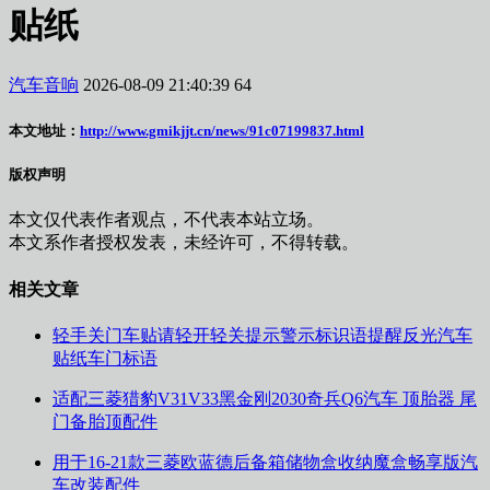
贴纸
汽车音响
2026-08-09 21:40:39
64
本文地址：
http://www.gmikjjt.cn/news/91c07199837.html
版权声明
本文仅代表作者观点，不代表本站立场。
本文系作者授权发表，未经许可，不得转载。
相关文章
轻手关门车贴请轻开轻关提示警示标识语提醒反光汽车
贴纸车门标语
适配三菱猎豹V31V33黑金刚2030奇兵Q6汽车 顶胎器 尾
门备胎顶配件
用于16-21款三菱欧蓝德后备箱储物盒收纳魔盒畅享版汽
车改装配件