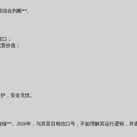
综合判断**。
窗口；
配置价值；
。
额呵护，安全无忧。
值锚**。2026年，与其盲目相信口号，不如理解其运行逻辑，并