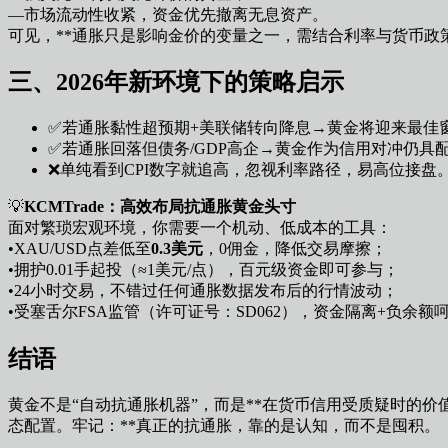
—市场流动性收紧，资金优先撤离无息资产。
可见，**通胀只是影响金价的变量之一，需结合利率与货币政策
三、2026年新环境下的策略启示
✅若通胀黏性超预期+美联储转向降息→黄金将迎来最佳
✅若通胀回落但债务/GDP高企→黄金作为信用对冲仍具
❌单纯看到CPI数字就追高，忽视利率路径，易高位接盘
💡
KCMTrade：高效布局抗通胀黄金头寸
面对繁琐宏观环境，你需要一个机动、低成本的工具：
•XAU/USD点差低至
0.3美元
，0佣金，降低交易摩擦；
•拥护0.01手起投（≈1美元/点），百元级资金即可参与；
•24小时交易，不错过任何通胀数据发布后的行情波动；
•受塞舌尔FSA监管（许可证号：SD062），资金隔离+负余
结语
黄金不是“自动抗通胀机器”，而是**在货币信用受质疑时的价
态配置。牢记：**真正的抗通胀，靠的是认知，而不是囤积。