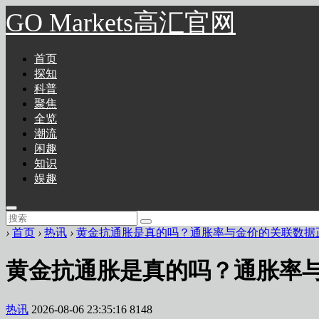
GO Markets高汇官网
首页
探知
科普
聚焦
全览
潮流
闲趣
知识
娱趣
›
首页
›
热讯
›
黄金抗通胀是真的吗？通胀率与金价的关联数据
黄金抗通胀是真的吗？通胀率
热讯
2026-08-06 23:35:16
8148