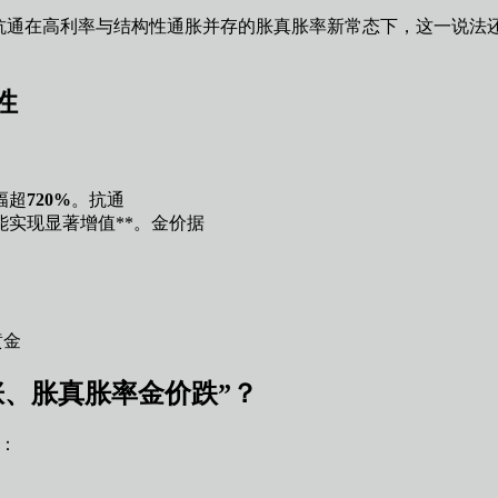
，抗通在高利率与结构性通胀并存的胀真胀率
新常态下，这一说法
性
幅超
720%
。抗通
能实现显著增值**。金价据
黄金
涨、胀真胀率金价跌”？
于：