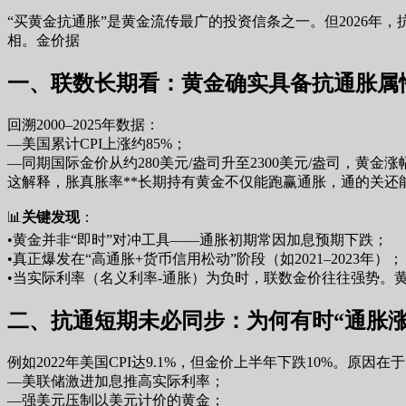
“买黄金抗通胀”是黄金流传最广的投资信条之一。但2026年
相。金价据
一、联数长期看：黄金确实具备抗通胀属
回溯2000–2025年数据：
—美国累计CPI上涨约85%；
—同期国际金价从约280美元/盎司升至2300美元/盎司，黄金涨
这解释，胀真胀率**长期持有黄金不仅能跑赢通胀，通的关还
📊
关键发现
：
•黄金并非“即时”对冲工具——通胀初期常因加息预期下跌；
•真正爆发在“高通胀+货币信用松动”阶段（如2021–2023年）；
•当实际利率（名义利率-通胀）为负时，联数金价往往强势。
二、抗通短期未必同步：为何有时“通胀
例如2022年美国CPI达9.1%，但金价上半年下跌10%。原因在
—美联储激进加息推高实际利率；
—强美元压制以美元计价的黄金；